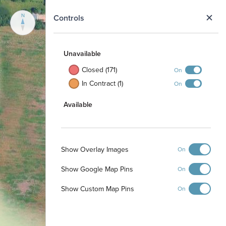
N
Controls
Unavailable
Closed (171)
On
In Contract (1)
On
Available
Show Overlay Images
On
Show Google Map Pins
On
Show Custom Map Pins
On