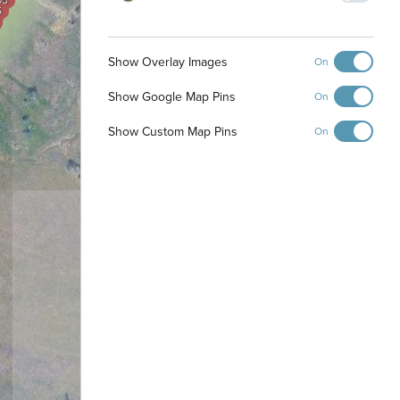
03
5
Show Overlay Images
On
Show Google Map Pins
On
Show Custom Map Pins
On