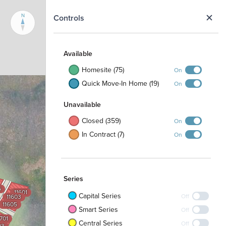
N
Controls
Available
Homesite (75)
On
Quick Move-In Home (19)
On
Unavailable
Closed (359)
On
In Contract (7)
On
Series
6
11601
Capital Series
Off
11603
11605
Smart Series
Off
1701
Central Series
Off