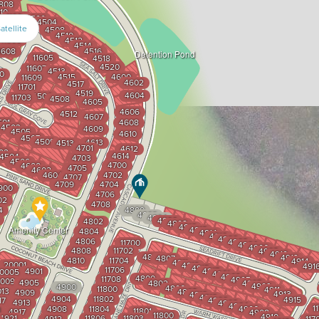
808
10
11604
4500
4504
atellite
12
4508
4510
11606
4512
4514
1608
4516
Detention Pond
11605
4518
4520
11607
4513
00
4515
4600
11609
4602
4517
11701
4519
4604
4504
11703
4508
4605
4606
4512
4607
501
4608
4503
4609
4505
4610
4507
4509
4613
4513
4701
4612
02
4614
4504
4703
4506
4700
4600
4705
4602
4604
4702
4707
4709
4704
1900
4706
02
4708
4
4800
4802
4804
4806
4802
4808
4810
Amenity Center
4812
4804
4814
4816
4900
4806
4902
11700
4904
4906
4808
11702
4908
4910
4805
4912
4807
4810
11704
4914
4811
20001
4813
491
4815
11706
4901
4817
0005
4901
4903
4800
11708
4905
009
4905
4802
4907
4909
4900
4806
11800
4911
013
4808
4909
4913
4810
4812
4904
11802
4915
17
4900
4913
4902
4904
1
4908
11804
4906
1
11801
4917
4908
11800
4910
4921
11806
11803