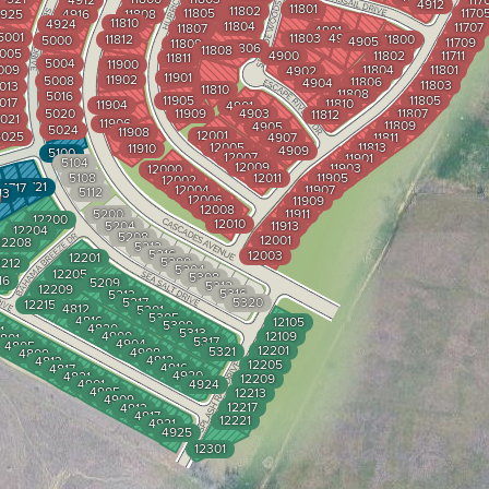
4912
117
4912
11801
11802
11805
1170
925
4916
11808
11810
4924
11804
11707
11807
4901
5001
11803
4903
11812
11800
5000
4905
11709
11809
11806
11808
005
4900
11802
11711
11811
5004
11900
009
11804
11801
4902
11901
11902
5008
11806
4904
11803
013
11810
11808
5016
11905
11805
017
11810
11904
4901
5020
11909
4903
11807
11812
021
11906
11809
4905
5024
11908
12001
5025
4907
11811
12005
11813
11910
4909
5100
12007
11901
5104
12009
11903
12000
5108
12011
11905
12002
4721
4717
12004
11907
5112
13
12006
11909
12008
5200
11911
12200
12010
5204
11913
12204
5208
12001
12208
5212
5216
12003
12201
5300
2212
5304
12205
5308
16
5209
5312
12209
5316
5213
5217
5320
12215
4812
5301
5305
4816
12105
5309
4820
1
5313
4900
12109
801
5317
4904
4805
12201
5321
4908
4809
4912
4813
12205
4916
4817
4920
4821
12209
4901
4924
4905
12213
4909
12217
4913
4917
12221
4921
4925
12301