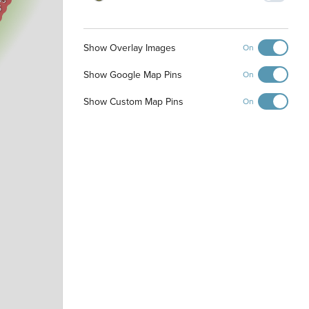
5
Show Overlay Images
On
Show Google Map Pins
On
Show Custom Map Pins
On