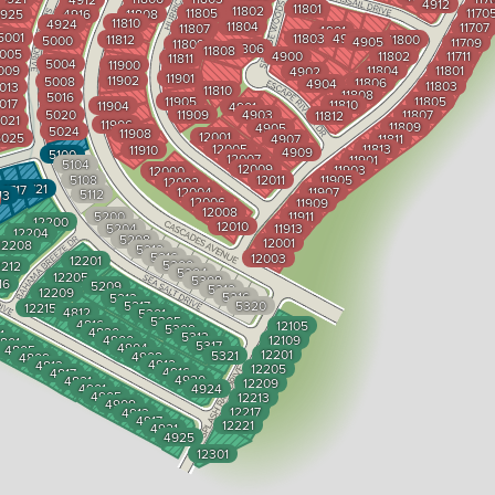
4912
11801
11802
11805
1170
925
4916
11808
11810
4924
11804
11707
11807
4901
5001
11803
4903
11812
11800
5000
4905
11709
11809
11806
11808
005
4900
11802
11711
11811
5004
11900
009
11804
11801
4902
11901
11902
5008
11806
4904
11803
013
11810
11808
5016
11905
11805
017
11810
11904
4901
5020
11909
4903
11807
11812
021
11906
11809
4905
5024
11908
12001
5025
4907
11811
12005
11813
11910
4909
5100
12007
11901
5104
12009
11903
12000
5108
12011
11905
12002
4721
4717
12004
11907
5112
13
12006
11909
12008
5200
11911
12200
12010
5204
11913
12204
5208
12001
12208
5212
5216
12003
12201
5300
2212
5304
12205
5308
16
5209
5312
12209
5316
5213
5217
5320
12215
4812
5301
5305
4816
12105
5309
4820
1
5313
4900
12109
801
5317
4904
4805
12201
5321
4908
4809
4912
4813
12205
4916
4817
4920
4821
12209
4901
4924
4905
12213
4909
12217
4913
4917
12221
4921
4925
12301