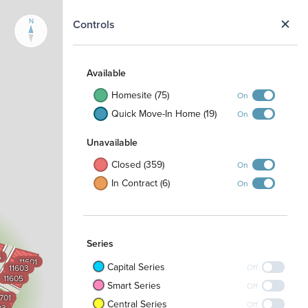
N
Controls
Available
Homesite (75)
On
Quick Move-In Home (19)
On
Unavailable
Closed (359)
On
In Contract (6)
On
Series
6
11601
Capital Series
Off
11603
11605
Smart Series
Off
1701
Central Series
Off
03