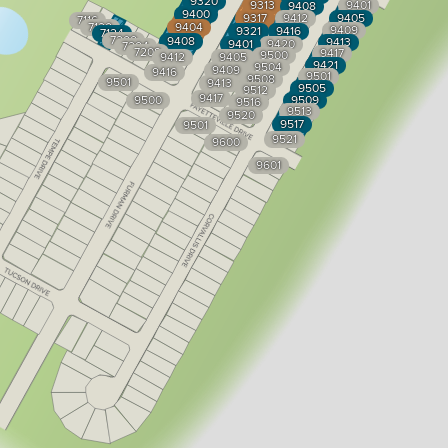
9320
9313
9401
9408
9400
9317
9412
9405
7116
7120
9404
9409
9321
9416
7124
7200
9408
9413
9401
9420
7204
7208
9417
9500
9412
9405
9421
9504
9409
9416
9501
9508
9501
9413
9505
9512
9417
9500
9509
9516
9513
9520
9517
9501
9521
9600
9601