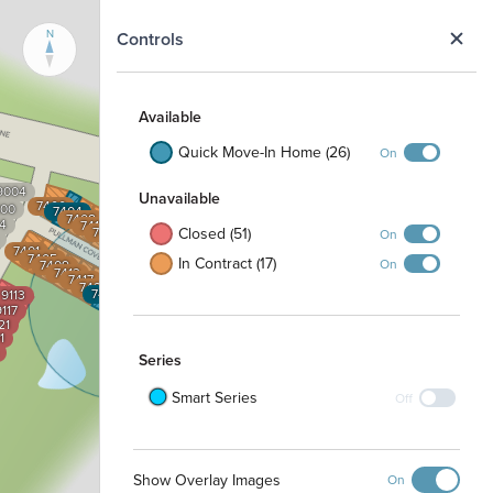
N
Controls
Available
Quick Move-In Home (26)
On
9004
Unavailable
7400
100
7404
7408
4
7412
7420
7424
7416
Closed (51)
On
7428
7401
7405
In Contract (17)
7432
On
7409
7413
7417
7421
7433
7425
9113
7429
117
21
1
Series
Smart Series
Off
Show Overlay Images
On