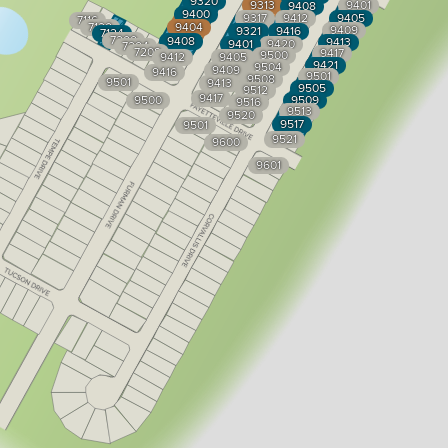
9320
9313
9401
9408
9400
9317
9412
9405
7116
7120
9404
9409
9321
9416
7124
7200
9408
9413
9401
9420
7204
7208
9417
9500
9412
9405
9421
9504
9409
9416
9501
9508
9501
9413
9505
9512
9417
9500
9509
9516
9513
9520
9517
9501
9521
9600
9601