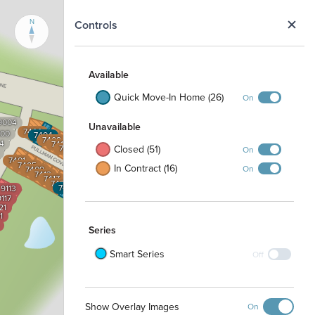
N
Controls
Available
Quick Move-In Home (26)
On
9004
Unavailable
7400
100
7404
7408
4
7412
7420
7424
7416
Closed (51)
On
7428
7401
7405
In Contract (16)
7432
On
7409
7413
7417
7421
7433
7425
9113
7429
117
21
1
Series
Smart Series
Off
Show Overlay Images
On