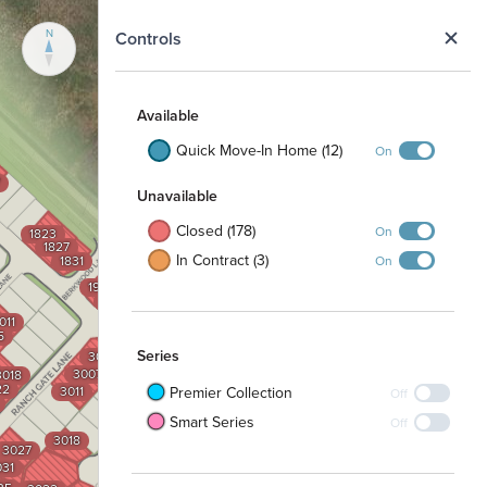
N
Controls
Available
Quick Move-In Home (12)
On
Unavailable
Closed (178)
On
1823
1827
In Contract (3)
On
1831
1903
1907
1911
011
1915
5
Series
3003
3007
3018
2003
22
3011
Premier Collection
2007
Off
2011
Smart Series
Off
3003
3007
3018
3027
3011
31
3007