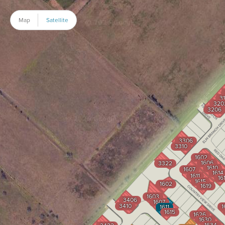
Map
Satellite
3
320
3206
3306
3310
1602
1606
3322
1610
1607
1614
1611
16
1615
1602
1619
1603
3406
1607
3410
1
1611
1615
1626
1630