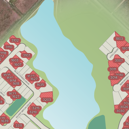
1803
3102
3110
1807
3118
3107
122
2
1603
3007
1607
3011
1606
3010
1623
3014
1610
1627
1614
1618
1635
3
301
1623
1627
3203
18
30
3026
3215
3030
3219
635
1639
30
3311